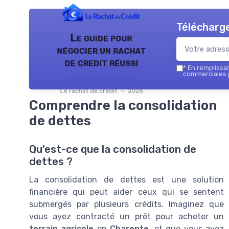
Télécharge
Le guide pour
négocier un rachat
de credit réussi
*
En remplissant
commerciales p
Le rachat de credit — 2026
Comprendre la consolidation
de dettes
Qu'est-ce que la consolidation de
dettes ?
La consolidation de dettes est une solution
financière qui peut aider ceux qui se sentent
submergés par plusieurs crédits. Imaginez que
vous ayez contracté un prêt pour acheter un
terrain agricole
en
Charente
, et que vous ayez