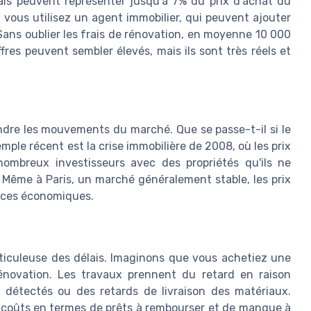
rais peuvent représenter jusqu'à 7% du prix d'achat du
si vous utilisez un agent immobilier, qui peuvent ajouter
Sans oublier les frais de rénovation, en moyenne 10 000
res peuvent sembler élevés, mais ils sont très réels et
endre les mouvements du marché. Que se passe-t-il si le
ple récent est la crise immobilière de 2008, où les prix
 nombreux investisseurs avec des propriétés qu'ils ne
 Même à Paris, un marché généralement stable, les prix
ances économiques.
ticuleuse des délais. Imaginons que vous achetiez une
rénovation. Les travaux prennent du retard en raison
détectés ou des retards de livraison des matériaux.
 coûts en termes de prêts à rembourser et de manque à