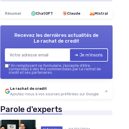
Résumer
ChatGPT
Claude
Mistral
Recevez les dernières actualités de
Le rachat de credit
➔ Je m'inscris
*
En remplissant ce formulaire, j’accepte d’être
contacté(e) à des fins commerciales par Le rachat de
credit et ses partenaires.
Le rachat de credit
Ajoutez-nous à vos sources préférées sur Google
Parole d'experts