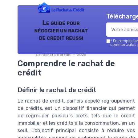
Télécharge
Le guide pour
négocier un rachat
de credit réussi
*
En remplissant
commerciales p
Le rachat de credit — 2026
Comprendre le rachat de
crédit
Définir le rachat de crédit
Le rachat de crédit, parfois appelé regroupement
de crédits, est un dispositif financier qui permet
de regrouper plusieurs prêts, tels que le crédit
immobilier et les crédits à la consommation, en un
seul. L'objectif principal consiste à réduire vos
mensualités, souvent en prolongeant la durée de