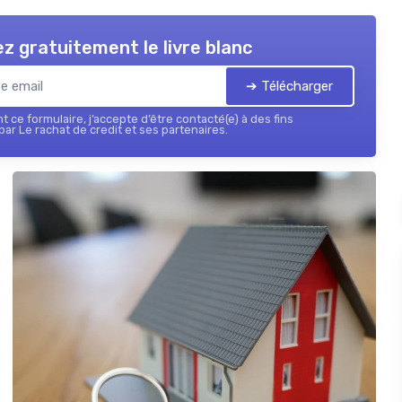
z gratuitement le livre blanc
➔ Télécharger
 ce formulaire, j’accepte d’être contacté(e) à des fins
ar Le rachat de credit et ses partenaires.