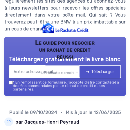
régulièrement les sites des agences ou abonnez-vous
à leurs newsletters pour recevoir les offres spéciales
directement dans votre boîte mail. Qui sait ? Vous
trouverez peut-être une BMW à un prix imbattable sur
un coup de chance.
Le guide pour négocier
un rachat de credit
réussi
Téléchargez gratuitement le livre blanc
➔ Télécharger
Le rachat de credit — 2026
*
En remplissant ce formulaire, j’accepte d’être contacté(e) à
des fins commerciales par Le rachat de credit et ses
partenaires.
Publié le
09/10/2024
• Mis à jour le
12/06/2025
par Jacques-Henri Peyraud