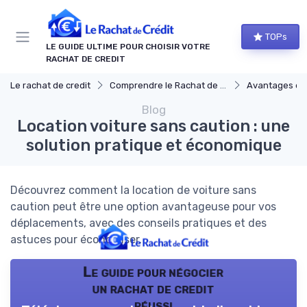
Panneau de gestion des cookies
TOPs
LE GUIDE ULTIME POUR CHOISIR VOTRE
RACHAT DE CREDIT
Le rachat de credit
Comprendre le Rachat de Crédit
Avantages et i
Blog
Location voiture sans caution : une
solution pratique et économique
Découvrez comment la location de voiture sans
caution peut être une option avantageuse pour vos
déplacements, avec des conseils pratiques et des
astuces pour économiser.
Le guide pour négocier
un rachat de credit
réussi