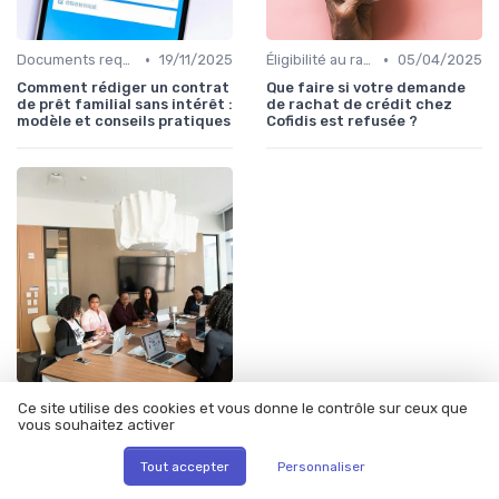
•
•
Documents requis et démarches
19/11/2025
Éligibilité au rachat de crédit
05/04/2025
Comment rédiger un contrat
Que faire si votre demande
de prêt familial sans intérêt :
de rachat de crédit chez
modèle et conseils pratiques
Cofidis est refusée ?
•
Documents requis et démarches
12/06/2025
Ce site utilise des cookies et vous donne le contrôle sur ceux que
vous souhaitez activer
Accédez facilement à votre
espace client Franfinance
Tout accepter
Personnaliser