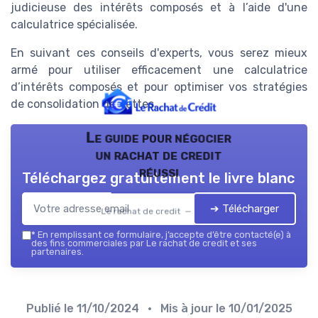
judicieuse des intérêts composés et à l’aide d'une
calculatrice spécialisée.
En suivant ces conseils d'experts, vous serez mieux
armé pour utiliser efficacement une calculatrice
d’intérêts composés et pour optimiser vos stratégies
de consolidation de dettes.
Le guide pour négocier
un rachat de credit
réussi
Téléchargez gratuitement le livre blanc
➔ Télécharger
Le rachat de credit — 2026
*
En remplissant ce formulaire, j’accepte d’être contacté(e) à
des fins commerciales par Le rachat de credit et ses
partenaires.
Publié le
11/10/2024
• Mis à jour le
10/01/2025