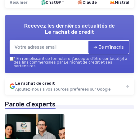
Résumer
ChatGPT
Claude
Mistral
Recevez les dernières actualités de
Le rachat de credit
➔ Je m'inscris
*
En remplissant ce formulaire, j’accepte d’être contacté(e) à
des fins commerciales par Le rachat de credit et ses
partenaires.
Le rachat de credit
Ajoutez-nous à vos sources préférées sur Google
Parole d'experts