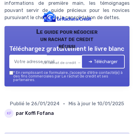
informations de première main, les témoignages
pouvant servir de guide précieux pour les novices
pursuivant le chemin de la consolidation de dettes.
Le guide pour négocier
un rachat de credit
réussi
Téléchargez gratuitement le livre blanc
➔ Télécharger
Le rachat de credit — 2026
*
En remplissant ce formulaire, j’accepte d’être contacté(e) à
des fins commerciales par Le rachat de credit et ses
partenaires.
Publié le
26/01/2024
• Mis à jour le
10/01/2025
par Koffi Fofana