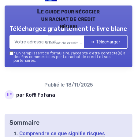
Le guide pour négocier
un rachat de credit
réussi
Téléchargez gratuitement le livre blanc
➔ Télécharger
Le rachat de credit — 2026
*
En remplissant ce formulaire, j’accepte d’être contacté(e) à
des fins commerciales par Le rachat de credit et ses
partenaires.
Publié le
18/11/2025
par Koffi Fofana
Sommaire
Comprendre ce que signifie risques