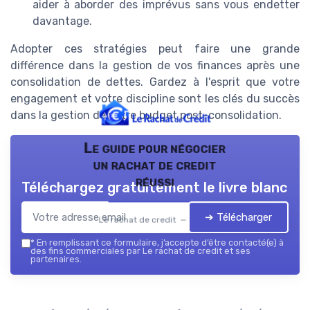
aider à aborder des imprévus sans vous endetter
davantage.
Adopter ces stratégies peut faire une grande
différence dans la gestion de vos finances après une
consolidation de dettes. Gardez à l'esprit que votre
engagement et votre discipline sont les clés du succès
dans la gestion de votre budget post-consolidation.
Le guide pour négocier
un rachat de credit
réussi
Téléchargez gratuitement le livre blanc
➔ Télécharger
Le rachat de credit — 2026
*
En remplissant ce formulaire, j’accepte d’être contacté(e) à
des fins commerciales par Le rachat de credit et ses
partenaires.