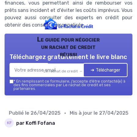
finances, vous permettant ainsi de rembourser vos
prêts sans incident et d'éviter les coûts imprévus. Vous
pouvez aussi consulter des experts en crédit pour
obtenir des conseils personnalisés.
Le guide pour négocier
un rachat de credit
réussi
Téléchargez gratuitement le livre blanc
➔ Télécharger
Le rachat de credit — 2026
*
En remplissant ce formulaire, j’accepte d’être contacté(e) à
des fins commerciales par Le rachat de credit et ses
partenaires.
Publié le
26/04/2025
• Mis à jour le
27/04/2025
par Koffi Fofana