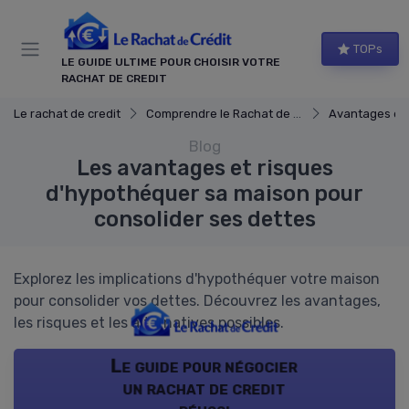
Panneau de gestion des cookies
TOPs
LE GUIDE ULTIME POUR CHOISIR VOTRE
RACHAT DE CREDIT
Le rachat de credit
Comprendre le Rachat de Crédit
Avantages et i
Blog
Les avantages et risques
d'hypothéquer sa maison pour
consolider ses dettes
Explorez les implications d'hypothéquer votre maison
pour consolider vos dettes. Découvrez les avantages,
les risques et les alternatives possibles.
Le guide pour négocier
un rachat de credit