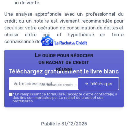
ou de vente
Une analyse approfondie avec un professionnel du
crédit ou un notaire est vivement recommandée pour
sécuriser votre opération de consolidation de dettes et
choisir entre ppd et hypothèque en toute
connaissance de cause.
Le guide pour négocier
un rachat de credit
réussi
Téléchargez gratuitement le livre blanc
➔ Télécharger
Le rachat de credit — 2026
*
En remplissant ce formulaire, j’accepte d’être contacté(e) à
des fins commerciales par Le rachat de credit et ses
partenaires.
Publié le
31/12/2025