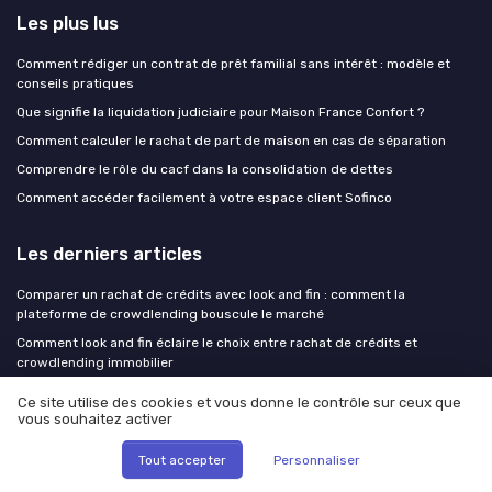
Les plus lus
Comment rédiger un contrat de prêt familial sans intérêt : modèle et
conseils pratiques
Que signifie la liquidation judiciaire pour Maison France Confort ?
Comment calculer le rachat de part de maison en cas de séparation
Comprendre le rôle du cacf dans la consolidation de dettes
Comment accéder facilement à votre espace client Sofinco
Les derniers articles
Comparer un rachat de crédits avec look and fin : comment la
plateforme de crowdlending bouscule le marché
Comment look and fin éclaire le choix entre rachat de crédits et
crowdlending immobilier
Happy capital et rachat de crédits : comment choisir un organisme
Ce site utilise des cookies et vous donne le contrôle sur ceux que
fiable sans sacrifier vos projets
vous souhaitez activer
Délai d'un rachat de crédit : combien de semaines entre la première
simulation et le nouveau prélèvement
Tout accepter
Personnaliser
Comment le p2p lending réinvente le rachat de crédit et le financement