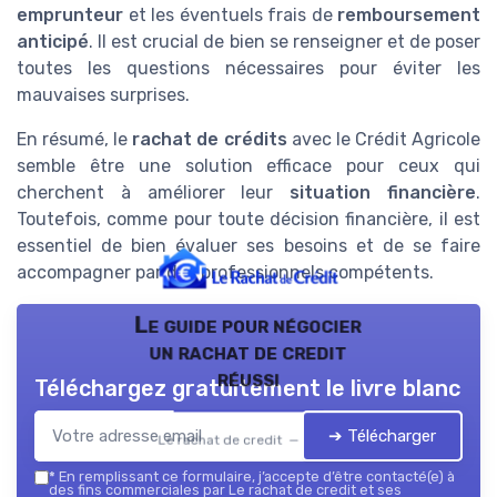
emprunteur
et les éventuels frais de
remboursement
anticipé
. Il est crucial de bien se renseigner et de poser
toutes les questions nécessaires pour éviter les
mauvaises surprises.
En résumé, le
rachat de crédits
avec le Crédit Agricole
semble être une solution efficace pour ceux qui
cherchent à améliorer leur
situation financière
.
Toutefois, comme pour toute décision financière, il est
essentiel de bien évaluer ses besoins et de se faire
accompagner par des professionnels compétents.
Le guide pour négocier
un rachat de credit
réussi
Téléchargez gratuitement le livre blanc
➔ Télécharger
Le rachat de credit — 2026
*
En remplissant ce formulaire, j’accepte d’être contacté(e) à
des fins commerciales par Le rachat de credit et ses