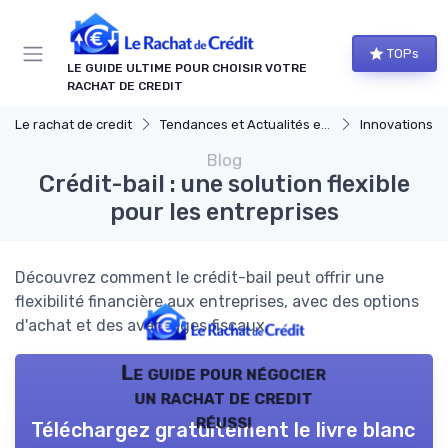
Panneau de gestion des cookies
TOPs
LE GUIDE ULTIME POUR CHOISIR VOTRE
RACHAT DE CREDIT
Le rachat de credit
Tendances et Actualités en rachat de credit
Innovations f
Blog
Crédit-bail : une solution flexible
pour les entreprises
Découvrez comment le crédit-bail peut offrir une
flexibilité financière aux entreprises, avec des options
d'achat et des avantages fiscaux.
Le guide pour négocier
un rachat de credit
réussi
Téléchargez gratuitement le livre blanc