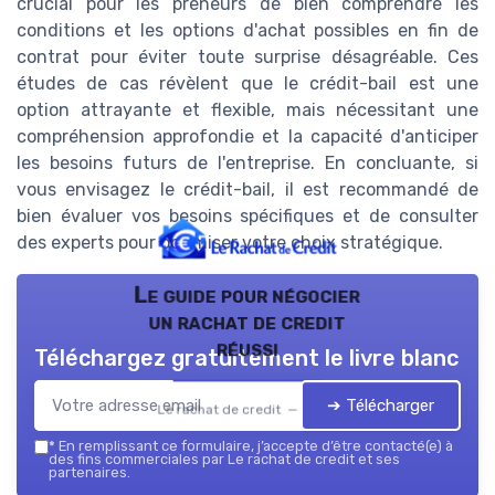
crucial pour les preneurs de bien comprendre les
conditions et les options d'achat possibles en fin de
contrat pour éviter toute surprise désagréable. Ces
études de cas révèlent que le crédit-bail est une
option attrayante et flexible, mais nécessitant une
compréhension approfondie et la capacité d'anticiper
les besoins futurs de l'entreprise. En concluante, si
vous envisagez le crédit-bail, il est recommandé de
bien évaluer vos besoins spécifiques et de consulter
des experts pour optimiser votre choix stratégique.
Le guide pour négocier
un rachat de credit
réussi
Téléchargez gratuitement le livre blanc
➔ Télécharger
Le rachat de credit — 2026
*
En remplissant ce formulaire, j’accepte d’être contacté(e) à
des fins commerciales par Le rachat de credit et ses
partenaires.