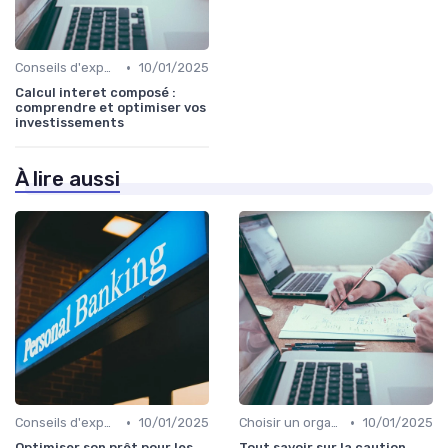
•
Conseils d'experts financiers
10/01/2025
Calcul interet composé :
comprendre et optimiser vos
investissements
À lire aussi
•
•
Conseils d'experts financiers
10/01/2025
Choisir un organisme de rachat
10/01/2025
Optimiser son prêt pour les
Tout savoir sur la caution