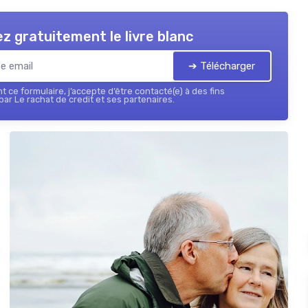
z gratuitement le livre blanc
➔ Télécharger
 ce formulaire, j’accepte d’être contacté(e) à des fins
ar Le rachat de credit et ses partenaires.