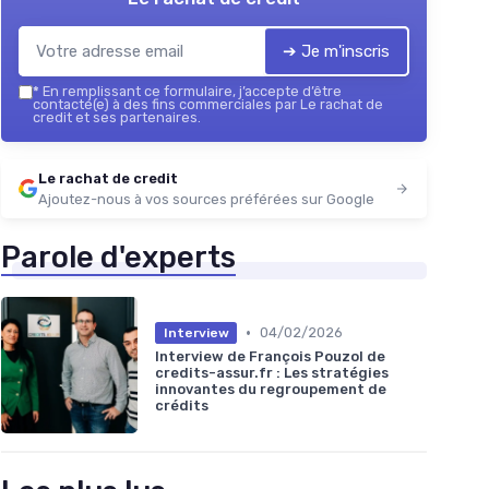
➔ Je m'inscris
*
En remplissant ce formulaire, j’accepte d’être
contacté(e) à des fins commerciales par Le rachat de
credit et ses partenaires.
Le rachat de credit
Ajoutez-nous à vos sources préférées sur Google
Parole d'experts
•
04/02/2026
Interview
Interview de François Pouzol de
credits-assur.fr : Les stratégies
innovantes du regroupement de
crédits