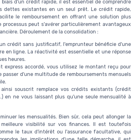
 biais d'un crédit rapide, il est essentiel de comprendre
ettes existantes en un seul prêt. Le crédit rapide,
cilite le remboursement en offrant une solution plus
Ce processus peut s'avérer particulièrement avantageux
ancière. Déroulement de la consolidation :
n crédit sans justificatif, l'emprunteur bénéficie d'une
e en ligne. La réactivité est essentielle et une réponse
ues heures.
it express accordé, vous utilisez le montant reçu pour
 de passer d'une multitude de remboursements mensuels
le.
ainsi souscrit remplace vos crédits existants (crédit
.) en ne vous laissant plus qu'une seule mensualité à
iminuer les mensualités. Bien sûr, cela peut allonger la
illeure visibilité sur vos finances. Il est toutefois
omme le taux d'intérêt ou l'assurance facultative, qui
rendre les implications d'une telle démarche, il est