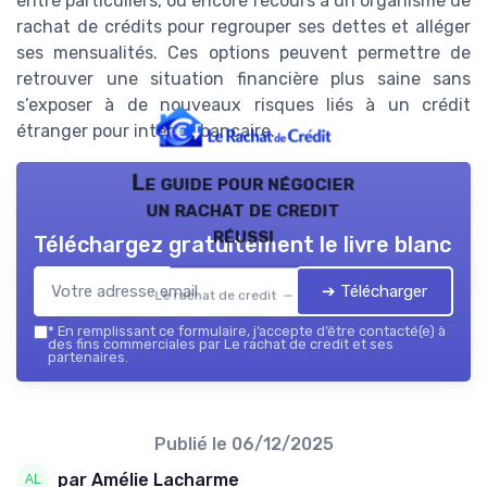
entre particuliers, ou encore recours à un organisme de
rachat de crédits pour regrouper ses dettes et alléger
ses mensualités. Ces options peuvent permettre de
retrouver une situation financière plus saine sans
s’exposer à de nouveaux risques liés à un crédit
étranger pour interdit bancaire.
Le guide pour négocier
un rachat de credit
réussi
Téléchargez gratuitement le livre blanc
➔ Télécharger
Le rachat de credit — 2026
*
En remplissant ce formulaire, j’accepte d’être contacté(e) à
des fins commerciales par Le rachat de credit et ses
partenaires.
Publié le
06/12/2025
par Amélie Lacharme