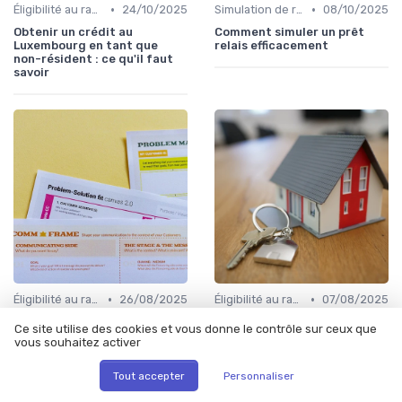
•
•
Éligibilité au rachat de crédit
24/10/2025
Simulation de rachat de crédit
08/10/2025
Obtenir un crédit au
Comment simuler un prêt
Luxembourg en tant que
relais efficacement
non-résident : ce qu'il faut
savoir
•
•
Éligibilité au rachat de crédit
26/08/2025
Éligibilité au rachat de crédit
07/08/2025
Solutions de rachat de
Comprendre le rachat de
Ce site utilise des cookies et vous donne le contrôle sur ceux que
crédits pour les personnes
crédit sans justificatif
vous souhaitez activer
inscrites au FICP
Tout accepter
Personnaliser