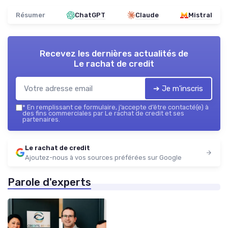
Résumer
ChatGPT
Claude
Mistral
Recevez les dernières actualités de
Le rachat de credit
➔ Je m'inscris
*
En remplissant ce formulaire, j’accepte d’être contacté(e) à
des fins commerciales par Le rachat de credit et ses
partenaires.
Le rachat de credit
Ajoutez-nous à vos sources préférées sur Google
Parole d'experts