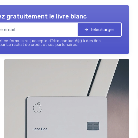
z gratuitement le livre blanc
➔ Télécharger
 ce formulaire, j’accepte d’être contacté(e) à des fins
ar Le rachat de credit et ses partenaires.