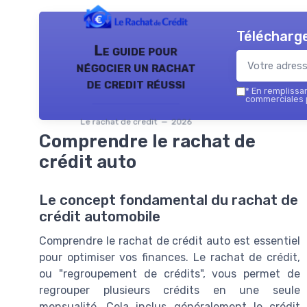
Télécharge
Le guide pour
négocier un rachat
de credit réussi
*
En remplissant
commerciales p
Le rachat de credit — 2026
Comprendre le rachat de
crédit auto
Le concept fondamental du rachat de
crédit automobile
Comprendre le rachat de crédit auto est essentiel
pour optimiser vos finances. Le rachat de crédit,
ou "regroupement de crédits", vous permet de
regrouper plusieurs crédits en une seule
mensualité. Cela inclus généralement le crédit