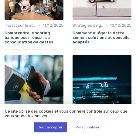
•
•
Impact sur le score de crédit
11/12/2025
Stratégies de gestion de dette
10/12/2025
Comprendre le scoring
Comment alléger la dette
banque pour réussir sa
senior : solutions et conseils
consolidation de dettes
adaptés
Ce site utilise des cookies et vous donne le contrôle sur ceux que
vous souhaitez activer
•
•
Stratégies de gestion de dette
09/12/2025
Stratégies de gestion de dette
09/12/2025
Comprendre la dette
Comment bien utiliser la
Tout accepter
Personnaliser
mezzanine : une solution
formule de calcul des
intermédiaire pour
intérêts d’emprunt pour