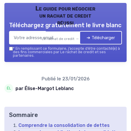
Le guide pour négocier
un rachat de credit
réussi
Téléchargez gratuitement le livre blanc
➔ Télécharger
Le rachat de credit — 2026
*
En remplissant ce formulaire, j’accepte d’être contacté(e) à
des fins commerciales par Le rachat de credit et ses
partenaires.
Publié le
23/01/2026
par Élise-Margot Leblanc
Sommaire
Comprendre la consolidation de dettes