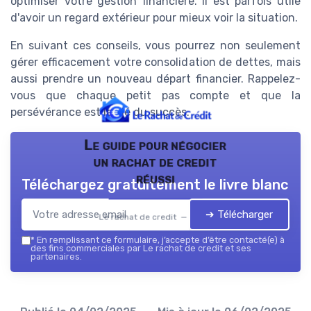
optimiser votre gestion financière. Il est parfois utile
d'avoir un regard extérieur pour mieux voir la situation.
En suivant ces conseils, vous pourrez non seulement
gérer efficacement votre consolidation de dettes, mais
aussi prendre un nouveau départ financier. Rappelez-
vous que chaque petit pas compte et que la
persévérance est la clé du succès.
Le guide pour négocier
un rachat de credit
réussi
Téléchargez gratuitement le livre blanc
➔ Télécharger
Le rachat de credit — 2026
*
En remplissant ce formulaire, j’accepte d’être contacté(e) à
des fins commerciales par Le rachat de credit et ses
partenaires.