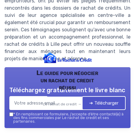
emprunteurs, ont pu éviter les pièges fréquemment
rencontrés dans les dossiers de rachat de crédits. Un
suivi de leur agence spécialisée en centre-ville a
également été crucial pour garantir un remboursement
serein. Ces témoignages soulignent qu'avec une bonne
préparation et un accompagnement professionnel, le
rachat de crédits à Lille peut offrir un nouveau souffle
financier aux ménages tout en maintenant leurs
projets de manière saine et pérenne.
Le guide pour négocier
un rachat de credit
réussi
Téléchargez gratuitement le livre blanc
➔ Télécharger
Le rachat de credit — 2026
*
En remplissant ce formulaire, j’accepte d’être contacté(e) à
des fins commerciales par Le rachat de credit et ses
partenaires.