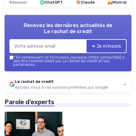
Résumer
ChatGPT
Claude
Mistral
Recevez les dernières actualités de
Le rachat de credit
➔ Je m'inscris
*
En remplissant ce formulaire, j’accepte d’être contacté(e) à
des fins commerciales par Le rachat de credit et ses
partenaires.
Le rachat de credit
Ajoutez-nous à vos sources préférées sur Google
Parole d'experts