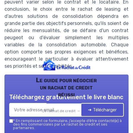
peuvent varier selon le contrat et le locataire. En
conclusion, le choix entre le rachat de leasing et
d'autres solutions de consolidation dépendra en
grande partie des objectifs personnels, qu'ils soient de
réduire les mensualités, de se défaire d'un contrat
peugeot ou d'évaluer simplement les multiples
variables de la consolidation automobile. Chaque
option comporte ses propres exigences et bénéfices,
encourageant le particulier à évaluer attentivement
ses priorités et ses possibilités.
Le guide pour négocier
un rachat de credit
réussi
Téléchargez gratuitement le livre blanc
➔ Télécharger
Le rachat de credit — 2026
*
En remplissant ce formulaire, j’accepte d’être contacté(e) à
des fins commerciales par Le rachat de credit et ses
partenaires.