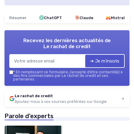
Résumer
ChatGPT
Claude
Mistral
Recevez les dernières actualités de
Le rachat de credit
➔ Je m'inscris
*
En remplissant ce formulaire, j’accepte d’être contacté(e) à
des fins commerciales par Le rachat de credit et ses
partenaires.
Le rachat de credit
Ajoutez-nous à vos sources préférées sur Google
Parole d'experts