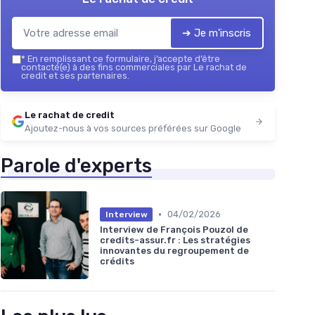
➔ Je m'inscris
*
En remplissant ce formulaire, j’accepte d’être
contacté(e) à des fins commerciales par Le rachat de
credit et ses partenaires.
Le rachat de credit
Ajoutez-nous à vos sources préférées sur Google
Parole d'experts
•
04/02/2026
Interview
Interview de François Pouzol de
credits-assur.fr : Les stratégies
innovantes du regroupement de
crédits