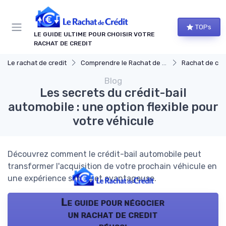
Panneau de gestion des cookies
TOPs
LE GUIDE ULTIME POUR CHOISIR VOTRE
RACHAT DE CREDIT
Le rachat de credit
Comprendre le Rachat de Crédit
Rachat de crédit à
Blog
Les secrets du crédit-bail
automobile : une option flexible pour
votre véhicule
Découvrez comment le crédit-bail automobile peut
transformer l'acquisition de votre prochain véhicule en
une expérience simple et avantageuse.
Le guide pour négocier
un rachat de credit