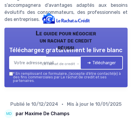
s'accompagnera d'avantages adaptés aux besoins
évolutifs des consommateurs, des professionnels et
des entreprises.
Le guide pour négocier
un rachat de credit
réussi
Téléchargez gratuitement le livre blanc
➔ Télécharger
Le rachat de credit — 2026
*
En remplissant ce formulaire, j’accepte d’être contacté(e) à
des fins commerciales par Le rachat de credit et ses
partenaires.
Publié le
10/12/2024
• Mis à jour le
10/01/2025
par Maxime De Champs