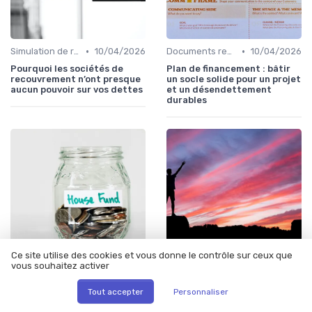
•
•
Simulation de rachat de crédit
10/04/2026
Documents requis et démarches
10/04/2026
Pourquoi les sociétés de
Plan de financement : bâtir
recouvrement n’ont presque
un socle solide pour un projet
aucun pouvoir sur vos dettes
et un désendettement
durables
Ce site utilise des cookies et vous donne le contrôle sur ceux que
vous souhaitez activer
•
•
Documents requis et démarches
10/04/2026
Principes du rachat de crédit
20/03/2026
Tout accepter
Personnaliser
Adie mon compte : gérer vos
Offre d’achat immobilier :
crédits et votre projet
comment formuler une