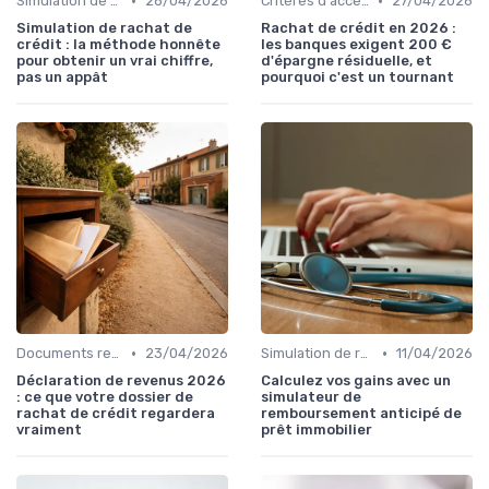
•
•
Simulation de rachat de crédit
28/04/2026
Critères d'acceptation
27/04/2026
Simulation de rachat de
Rachat de crédit en 2026 :
crédit : la méthode honnête
les banques exigent 200 €
pour obtenir un vrai chiffre,
d'épargne résiduelle, et
pas un appât
pourquoi c'est un tournant
•
•
Documents requis et démarches
23/04/2026
Simulation de rachat de crédit
11/04/2026
Déclaration de revenus 2026
Calculez vos gains avec un
: ce que votre dossier de
simulateur de
rachat de crédit regardera
remboursement anticipé de
vraiment
prêt immobilier