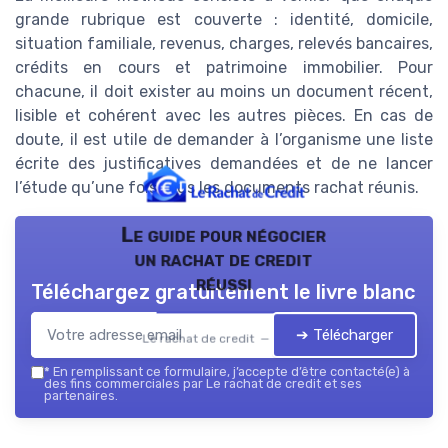
grande rubrique est couverte : identité, domicile,
situation familiale, revenus, charges, relevés bancaires,
crédits en cours et patrimoine immobilier. Pour
chacune, il doit exister au moins un document récent,
lisible et cohérent avec les autres pièces. En cas de
doute, il est utile de demander à l’organisme une liste
écrite des justificatives demandées et de ne lancer
l’étude qu’une fois tous les documents rachat réunis.
Le guide pour négocier
un rachat de credit
réussi
Téléchargez gratuitement le livre blanc
➔ Télécharger
Le rachat de credit — 2026
*
En remplissant ce formulaire, j’accepte d’être contacté(e) à
des fins commerciales par Le rachat de credit et ses
partenaires.