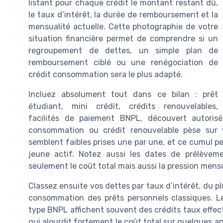
listant pour chaque crédit le montant restant dû,
le taux d’intérêt, la durée de remboursement et la
mensualité actuelle. Cette photographie de votre
situation financière permet de comprendre si un
regroupement de dettes, un simple plan de
remboursement ciblé ou une renégociation de
crédit consommation sera le plus adapté.
Incluez absolument tout dans ce bilan : prêt
étudiant, mini crédit, crédits renouvelables,
facilités de paiement BNPL, découvert autorisé
consommation ou crédit renouvelable pèse sur 
semblent faibles prises une par une, et ce cumul pe
jeune actif. Notez aussi les dates de prélèvem
seulement le coût total mais aussi la pression mensu
Classez ensuite vos dettes par taux d’intérêt, du plu
consommation des prêts personnels classiques. L
type BNPL affichent souvent des crédits taux effect
qui alourdit fortement le coût total sur quelques an