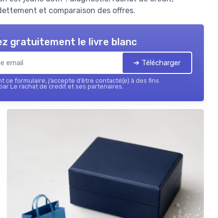
ettement et comparaison des offres.
z gratuitement le livre blanc
➔ Télécharger
 ce formulaire, j’accepte d’être contacté(e) à des fins
ar Le rachat de credit et ses partenaires.