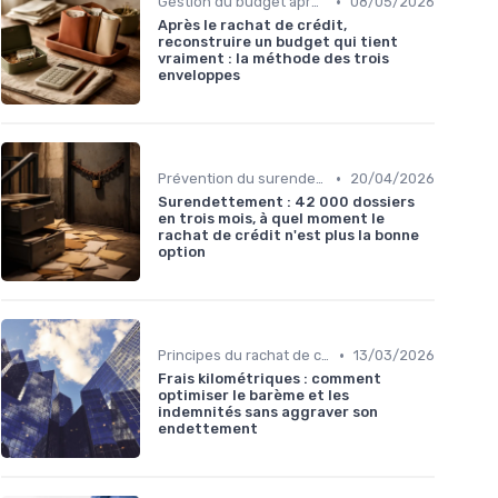
•
Gestion du budget après rachat
08/05/2026
Après le rachat de crédit,
reconstruire un budget qui tient
vraiment : la méthode des trois
enveloppes
•
Prévention du surendettement
20/04/2026
Surendettement : 42 000 dossiers
en trois mois, à quel moment le
rachat de crédit n'est plus la bonne
option
•
Principes du rachat de crédit
13/03/2026
Frais kilométriques : comment
optimiser le barème et les
indemnités sans aggraver son
endettement