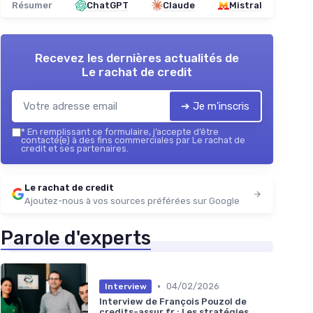
Résumer
ChatGPT
Claude
Mistral
Recevez les dernières actualités de
Le rachat de credit
➔ Je m'inscris
*
En remplissant ce formulaire, j’accepte d’être
contacté(e) à des fins commerciales par Le rachat de
credit et ses partenaires.
Le rachat de credit
Ajoutez-nous à vos sources préférées sur Google
Parole d'experts
•
04/02/2026
Interview
Interview de François Pouzol de
credits-assur.fr : Les stratégies