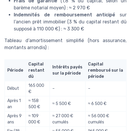
Frais de garantie
(1,8 % du capital, selon un
barème notarial moyen) : ≈ 2 970 €
Indemnités de remboursement anticipé
sur
l’ancien prêt immobilier (3 % du capital restant dû
supposé à 110 000 €) : ≈ 3 300 €
Tableau d’amortissement simplifié (hors assurance,
montants arrondis) :
Capital
Capital
Intérêts payés
Période
restant
remboursé sur la
sur la période
dû
période
165 000
Début
–
–
€
Après 1
≈ 158
≈ 5 500 €
≈ 6 500 €
an
500 €
Après 9
≈ 109
≈ 27 000 €
≈ 56 000 €
ans
000 €
cumulés
cumulés