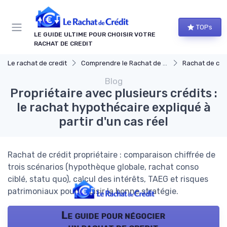
Panneau de gestion des cookies
TOPs
LE GUIDE ULTIME POUR CHOISIR VOTRE
RACHAT DE CREDIT
Le rachat de credit
Comprendre le Rachat de Crédit
Rachat de créd
Blog
Propriétaire avec plusieurs crédits :
le rachat hypothécaire expliqué à
partir d'un cas réel
Rachat de crédit propriétaire : comparaison chiffrée de
trois scénarios (hypothèque globale, rachat conso
ciblé, statu quo), calcul des intérêts, TAEG et risques
patrimoniaux pour choisir la bonne stratégie.
Le guide pour négocier