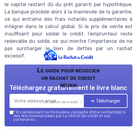
le capital restant dû du prêt garanti par hypothèque.
La banque procède alors à la mainlevée de la garantie,
ce qui entraîne des frais notariés supplémentaires à
intégrer dans le calcul global. Si le prix de vente est
insuffisant pour solder le crédit, l’emprunteur reste
redevable du solde, ce qui montre l’importance de ne
pas surcharger le bien de dettes par un rachat
excessif.
Le guide pour négocier
un rachat de credit
réussi
Téléchargez gratuitement le livre blanc
➔ Télécharger
Le rachat de credit — 2026
*
En remplissant ce formulaire, j’accepte d’être contacté(e) à
des fins commerciales par Le rachat de credit et ses
partenaires.