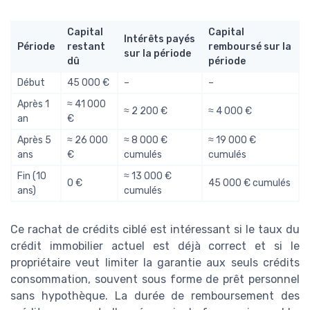
Capital
Capital
Intérêts payés
Période
restant
remboursé sur la
sur la période
dû
période
Début
45 000 €
–
–
Après 1
≈ 41 000
≈ 2 200 €
≈ 4 000 €
an
€
Après 5
≈ 26 000
≈ 8 000 €
≈ 19 000 €
ans
€
cumulés
cumulés
Fin (10
≈ 13 000 €
0 €
45 000 € cumulés
ans)
cumulés
Ce rachat de crédits ciblé est intéressant si le taux du
crédit immobilier actuel est déjà correct et si le
propriétaire veut limiter la garantie aux seuls crédits
consommation, souvent sous forme de prêt personnel
sans hypothèque. La durée de remboursement des