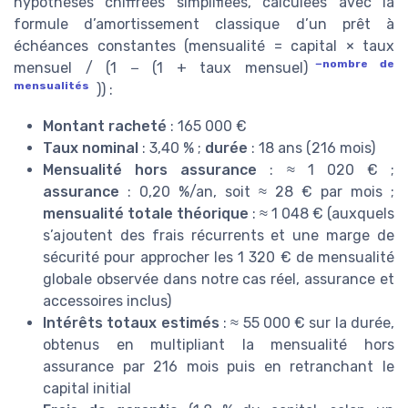
hypothèses chiffrées simplifiées, calculées avec la
formule d’amortissement classique d’un prêt à
échéances constantes (mensualité = capital × taux
−nombre de
mensuel / (1 − (1 + taux mensuel)
mensualités
)) :
Montant racheté
: 165 000 €
Taux nominal
: 3,40 % ;
durée
: 18 ans (216 mois)
Mensualité hors assurance
: ≈ 1 020 € ;
assurance
: 0,20 %/an, soit ≈ 28 € par mois ;
mensualité totale théorique
: ≈ 1 048 € (auxquels
s’ajoutent des frais récurrents et une marge de
sécurité pour approcher les 1 320 € de mensualité
globale observée dans notre cas réel, assurance et
accessoires inclus)
Intérêts totaux estimés
: ≈ 55 000 € sur la durée,
obtenus en multipliant la mensualité hors
assurance par 216 mois puis en retranchant le
capital initial