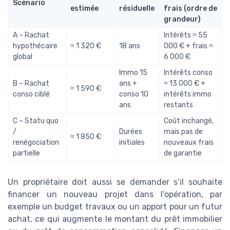
Scénario
estimée
résiduelle
frais (ordre de
grandeur)
A – Rachat
Intérêts ≈ 55
hypothécaire
≈ 1 320 €
18 ans
000 € + frais ≈
global
6 000 €
Immo 15
Intérêts conso
B – Rachat
ans +
≈ 13 000 € +
≈ 1 590 €
conso ciblé
conso 10
intérêts immo
ans
restants
C – Statu quo
Coût inchangé,
/
Durées
mais pas de
≈ 1 850 €
renégociation
initiales
nouveaux frais
partielle
de garantie
Un propriétaire doit aussi se demander s’il souhaite
financer un nouveau projet dans l’opération, par
exemple un budget travaux ou un apport pour un futur
achat, ce qui augmente le montant du prêt immobilier