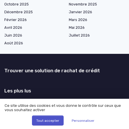
Octobre 2025
Novembre 2025
Décembre 2025
Janvier 2026
Février 2026
Mars 2026
Avril 2026
Mai 2026
Juin 2026
Juillet 2026
Août 2026
Trouver une solution de rachat de crédit
Les plus lus
Comment rédiger un contrat de prêt familial sans intérêt : modèle et
Ce site utilise des cookies et vous donne le contrôle sur ceux que
conseils pratiques
vous souhaitez activer
Que signifie la liquidation judiciaire pour Maison France Confort ?
Tout accepter
Personnaliser
Comment calculer le rachat de part de maison en cas de séparation