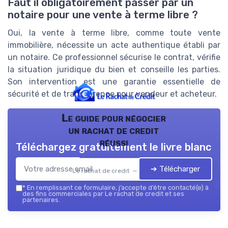
Faut il obligatoirement passer par un
notaire pour une vente à terme libre ?
Oui, la vente à terme libre, comme toute vente
immobilière, nécessite un acte authentique établi par
un notaire. Ce professionnel sécurise le contrat, vérifie
la situation juridique du bien et conseille les parties.
Son intervention est une garantie essentielle de
sécurité et de transparence pour vendeur et acheteur.
Le guide pour négocier
un rachat de credit
réussi
Téléchargez gratuitement le livre blanc
➔ Télécharger
Le rachat de credit — 2026
*
En remplissant ce formulaire, j’accepte d’être contacté(e) à
des fins commerciales par Le rachat de credit et ses
partenaires.