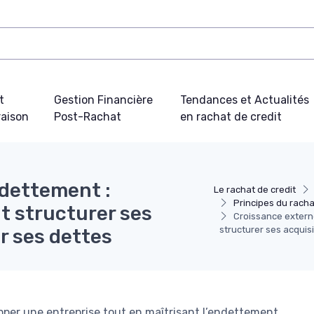
t
Gestion Financière
Tendances et Actualités
aison
Post-Rachat
en rachat de credit
dettement :
Le rachat de credit
Principes du racha
 structurer ses
Croissance extern
structurer ses acquis
r ses dettes
pper une entreprise tout en maîtrisant l’endettement,