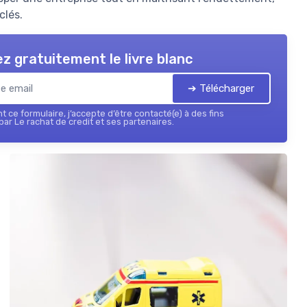
clés.
z gratuitement le livre blanc
➔ Télécharger
 ce formulaire, j’accepte d’être contacté(e) à des fins
ar Le rachat de credit et ses partenaires.