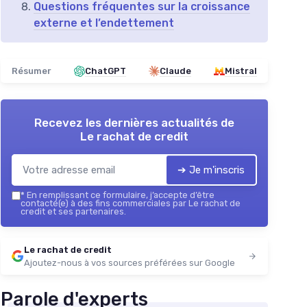
Questions fréquentes sur la croissance
externe et l’endettement
Résumer
ChatGPT
Claude
Mistral
Recevez les dernières actualités de
Le rachat de credit
➔ Je m'inscris
*
En remplissant ce formulaire, j’accepte d’être
contacté(e) à des fins commerciales par Le rachat de
credit et ses partenaires.
Le rachat de credit
Ajoutez-nous à vos sources préférées sur Google
Parole d'experts