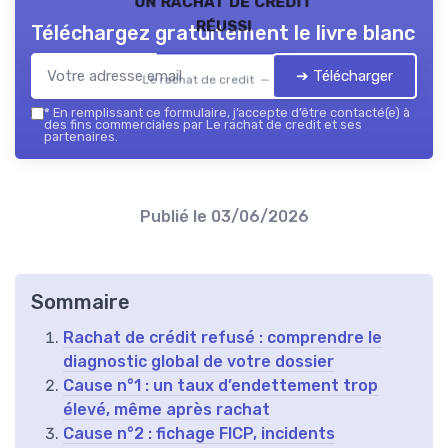
un rachat de credit
réussi
Téléchargez gratuitement le livre blanc
➔ Télécharger
Le rachat de credit — 2026
*
En remplissant ce formulaire, j’accepte d’être contacté(e) à
des fins commerciales par Le rachat de credit et ses
partenaires.
Publié le
03/06/2026
Sommaire
Rachat de crédit refusé : comprendre le
diagnostic global de votre dossier
Cause n°1 : un taux d’endettement trop
élevé, même après rachat
Cause n°2 : fichage FICP, incidents