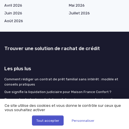
Avril 2026
Mai 2026
Juin 2026
Juillet 2026
Août 2026
Trouver une solution de rachat de crédit
Les plus lus
Comment rédiger un contrat de prêt familial sans intérêt : modèle et
conseils pratiques
Que signifie la liquidation judiciaire pour Maison France Confort ?
Comment calculer le rachat de part de maison en cas de séparation
Ce site utilise des cookies et vous donne le contrôle sur ceux que
Comprendre le rôle du cacf dans la consolidation de dettes
vous souhaitez activer
Comment accéder facilement à votre espace client Sofinco
Tout accepter
Personnaliser