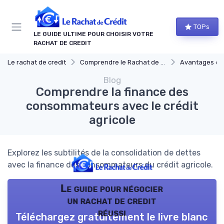
Panneau de gestion des cookies
TOPs
LE GUIDE ULTIME POUR CHOISIR VOTRE
RACHAT DE CREDIT
Le rachat de credit
Comprendre le Rachat de Crédit
Avantages et i
Blog
Comprendre la finance des
consommateurs avec le crédit
agricole
Explorez les subtilités de la consolidation de dettes
avec la finance des consommateurs du crédit agricole.
Le guide pour négocier
un rachat de credit
réussi
Téléchargez gratuitement le livre blanc