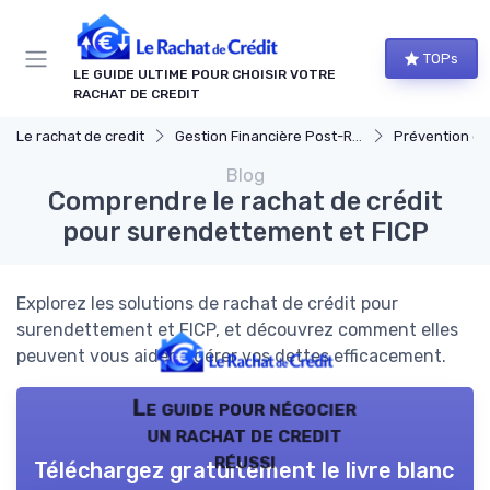
Panneau de gestion des cookies
TOPs
LE GUIDE ULTIME POUR CHOISIR VOTRE
RACHAT DE CREDIT
Le rachat de credit
Gestion Financière Post-Rachat
Prévention du s
Blog
Comprendre le rachat de crédit
pour surendettement et FICP
Explorez les solutions de rachat de crédit pour
surendettement et FICP, et découvrez comment elles
peuvent vous aider à gérer vos dettes efficacement.
Le guide pour négocier
un rachat de credit
réussi
Téléchargez gratuitement le livre blanc