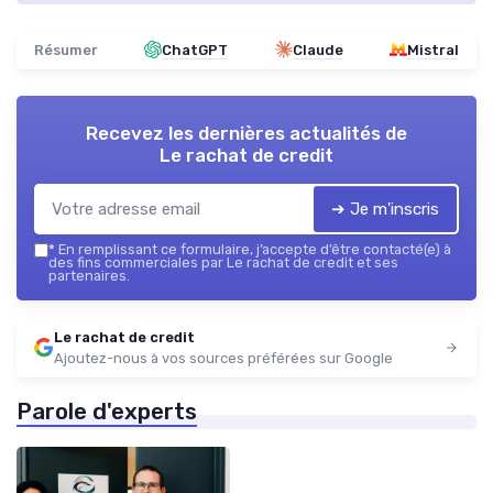
Résumer
ChatGPT
Claude
Mistral
Recevez les dernières actualités de
Le rachat de credit
➔ Je m'inscris
*
En remplissant ce formulaire, j’accepte d’être contacté(e) à
des fins commerciales par Le rachat de credit et ses
partenaires.
Le rachat de credit
Ajoutez-nous à vos sources préférées sur Google
Parole d'experts