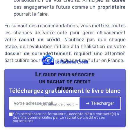
consolidation de vos crédits. Anticipez la
durée
des engagements futurs comme un
propriétaire
pourrait le faire.
En suivant ces recommandations, vous mettrez toutes
les chances de votre côté pour gérer efficacement
votre
rachat de crédit
. N’oubliez pas que chaque
étape, de l’évaluation initiale à la finalisation de votre
dossier de surendettement
, requiert une attention
particulière pour éviter le
fichage ficp
futur en France.
Le guide pour négocier
un rachat de credit
réussi
Téléchargez gratuitement le livre blanc
➔ Télécharger
Le rachat de credit — 2026
*
En remplissant ce formulaire, j’accepte d’être contacté(e) à
des fins commerciales par Le rachat de credit et ses
partenaires.