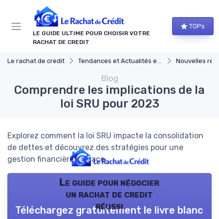
Panneau de gestion des cookies
TOPs
LE GUIDE ULTIME POUR CHOISIR VOTRE
RACHAT DE CREDIT
Le rachat de credit
Tendances et Actualités en rachat de credit
Nouvelles rég
Blog
Comprendre les implications de la
loi SRU pour 2023
Explorez comment la loi SRU impacte la consolidation
de dettes et découvrez des stratégies pour une
gestion financière efficace.
Le guide pour négocier
un rachat de credit
réussi
Téléchargez gratuitement le livre blanc