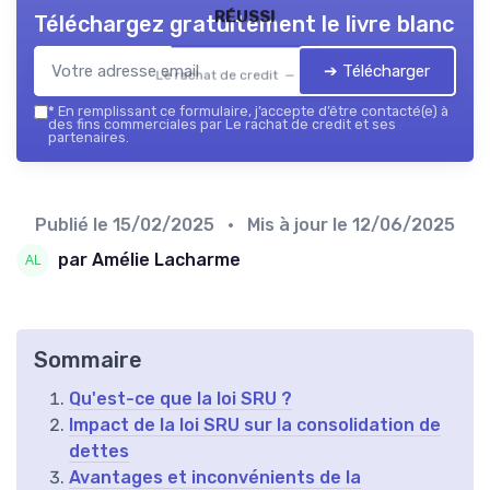
réussi
Téléchargez gratuitement le livre blanc
➔ Télécharger
Le rachat de credit — 2026
*
En remplissant ce formulaire, j’accepte d’être contacté(e) à
des fins commerciales par Le rachat de credit et ses
partenaires.
Publié le
15/02/2025
• Mis à jour le
12/06/2025
par Amélie Lacharme
Sommaire
Qu'est-ce que la loi SRU ?
Impact de la loi SRU sur la consolidation de
dettes
Avantages et inconvénients de la