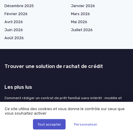
Décembre 2025
Janvier 2026
Février 2026
Mars 2026
Avril 2026
Mai 2026
Juin 2026
Juillet 2026
Août 2026
Trouver une solution de rachat de crédit
Les plus lus
Comment rédiger un contrat de prêt familial sans intérêt : modèle et
conseils pratiques
Ce site utilise des cookies et vous donne le contrôle sur ceux que
Que signifie la liquidation judiciaire pour Maison France Confort ?
vous souhaitez activer
Comment calculer le rachat de part de maison en cas de séparation
Tout accepter
Personnaliser
Comprendre le rôle du cacf dans la consolidation de dettes