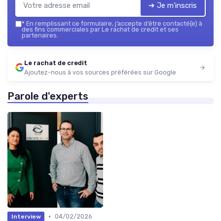
➔ Je m'inscris
*
En remplissant ce formulaire, j’accepte d’être contacté(e) à
des fins commerciales par Le rachat de credit et ses
partenaires.
Le rachat de credit
Ajoutez-nous à vos sources préférées sur Google
Parole d'experts
•
04/02/2026
Interview