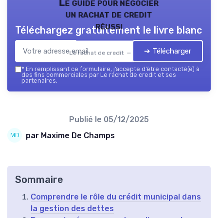
Le guide pour négocier
un rachat de credit
réussi
Téléchargez gratuitement le livre blanc
➔ Télécharger
Le rachat de credit — 2026
*
En remplissant ce formulaire, j’accepte d’être contacté(e) à
des fins commerciales par Le rachat de credit et ses
partenaires.
Publié le
05/12/2025
par Maxime De Champs
Sommaire
Comprendre le rôle du crédit municipal dans
la gestion des dettes