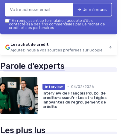
➔ Je m'inscris
*
En remplissant ce formulaire, j’accepte d’être
contacté(e) à des fins commerciales par Le rachat de
credit et ses partenaires.
Le rachat de credit
Ajoutez-nous à vos sources préférées sur Google
Parole d'experts
•
04/02/2026
Interview
Interview de François Pouzol de
credits-assur.fr : Les stratégies
innovantes du regroupement de
crédits
Les plus lus