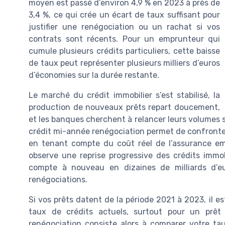
moyen est passé d’environ 4,9 % en 2023 à près de
3,4 %, ce qui crée un écart de taux suffisant pour
justifier une renégociation ou un rachat si vos
contrats sont récents. Pour un emprunteur qui
cumule plusieurs crédits particuliers, cette baisse
de taux peut représenter plusieurs milliers d’euros
d’économies sur la durée restante.
Le marché du crédit immobilier s’est stabilisé, la
production de nouveaux prêts repart doucement,
et les banques cherchent à relancer leurs volumes s
crédit mi-année renégociation permet de confronter
en tenant compte du coût réel de l’assurance e
observe une reprise progressive des crédits immob
compte à nouveau en dizaines de milliards d’eu
renégociations.
Si vos prêts datent de la période 2021 à 2023, il e
taux de crédits actuels, surtout pour un prêt
renégociation consiste alors à comparer votre t