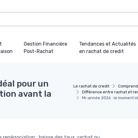
t
Gestion Financière
Tendances et Actualités
aison
Post-Rachat
en rachat de credit
déal pour un
Le rachat de credit
Comprendr
tion avant la
Différence entre rachat et r
Mi-année 2026 : le moment idé
e renégociation : baisse des taux, rachat ou