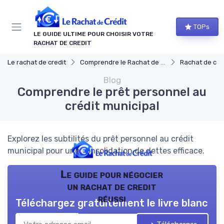
Panneau de gestion des cookies
TOPs
LE GUIDE ULTIME POUR CHOISIR VOTRE
RACHAT DE CREDIT
Le rachat de credit
Comprendre le Rachat de Crédit
Rachat de crédit à
Blog
Comprendre le prêt personnel au
crédit municipal
Explorez les subtilités du prêt personnel au crédit
municipal pour une consolidation de dettes efficace.
Le guide pour négocier
un rachat de credit
réussi
Téléchargez gratuitement le livre blanc