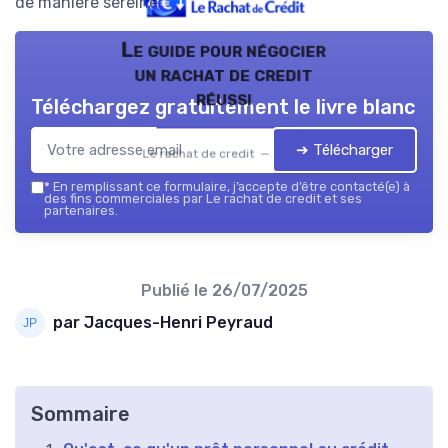
de manière sereine.
Le guide pour négocier
un rachat de credit
réussi
Téléchargez gratuitement le livre blanc
➔ Télécharger
Le rachat de credit — 2026
*
En remplissant ce formulaire, j’accepte d’être contacté(e) à
des fins commerciales par Le rachat de credit et ses
partenaires.
Publié le
26/07/2025
par Jacques-Henri Peyraud
Sommaire