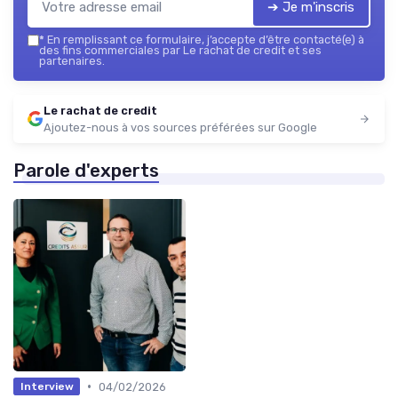
➔ Je m'inscris
*
En remplissant ce formulaire, j’accepte d’être contacté(e) à
des fins commerciales par Le rachat de credit et ses
partenaires.
Le rachat de credit
Ajoutez-nous à vos sources préférées sur Google
Parole d'experts
•
04/02/2026
Interview